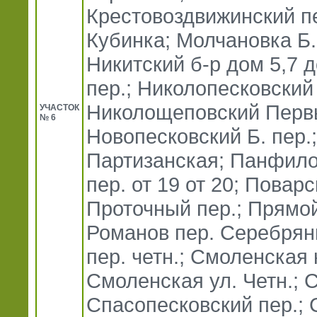
Крестовоздвижинский пе
Кубинка; Молчановка Б. 
Никитский б-р дом 5,7 д
пер.; Николопесковский 
Николощеповский Первы
УЧАСТОК
№ 6
Новопесковский Б. пер.;
Партизанская; Панфило
пер. от 19 от 20; Повар
Проточный пер.; Прямой
Романов пер. Серебрян
пер. четн.; Смоленская 
Смоленская ул. Четн.; С
Спасопесковский пер.; 