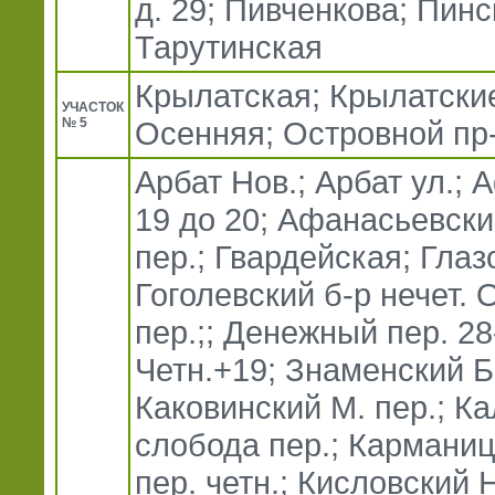
д. 29; Пивченкова; Пинс
Тарутинская
Крылатская; Крылатски
УЧАСТОК
№ 5
Осенняя; Островной пр
Арбат Нов.; Арбат ул.; 
19 до 20; Афанасьевски
пер.; Гвардейская; Глазо
Гоголевский б-р нечет. 
пер.;; Денежный пер. 28
Четн.+19; Знаменский Б.
Каковинский М. пер.; К
слобода пер.; Карманиц
пер. четн.; Кисловский 