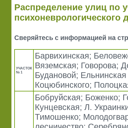
Распределение улиц по у
психоневрологического 
Сверяйтесь с информацией на ст
Барвихинская; Беловеж
Вяземская; Говорова; 
УЧАСТОК
№ 1
Будановой; Ельнинская 
Коцюбинского; Полоцка
Бобруйская; Боженко; Г
Кунцевская; Л. Украинки
Тимошенко; Молодогва
лесничество; Серебрян