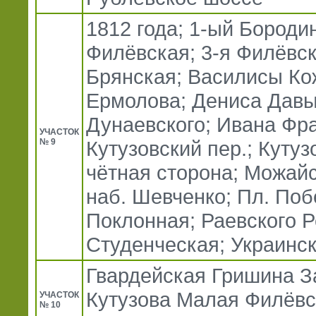
1812 года; 1-ый Бородин
Филёвская; 3-я Филёвск
Брянская; Василисы Ко
Ермолова; Дениса Давы
Дунаевского; Ивана Фра
УЧАСТОК
№ 9
Кутузовский пер.; Кутуз
чётная сторона; Можайс
наб. Шевченко; Пл. Поб
Поклонная; Раевского Р
Студенческая; Украинск
Гвардейская Гришина З
Кутузова Малая Филёв
УЧАСТОК
№ 10