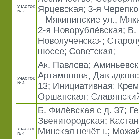
Ярцевская; 3-я Черепков
УЧАСТОК
№ 2
– Мякининские ул., Мяк
2-я Новорублёвская; В.
Новолученская; Старол
шоссе; Советская;
Ак. Павлова; Аминьевско
Артамонова; Давыдковск
УЧАСТОК
№ 3
13; Инициативная; Крем
Оршанская; Славянский
Б. Филёвская с д. 37; Г
Звенигородская; Кастана
Минская нечётн.; Можай
УЧАСТОК
№ 4