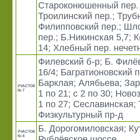
Староконюшенный пер. о
Троилинский пер.; Трубн
Филипповский пер.; Шл
пер.; Б.Никинская 5,7;
14; Хлебный пер. нечет
Филевский б-р; Б. Филёвс
16/4; Багратионовский п
Барклая; Алябьева; Зар
УЧАСТОК
№ 7
1 по 21; с 2 по 30; Ново
1 по 27; Сеславинская; 
Физкультурный пр-д
Б. Дорогомиловская; Кут
УЧАСТОК
№ 8
Рублёвское шоссе