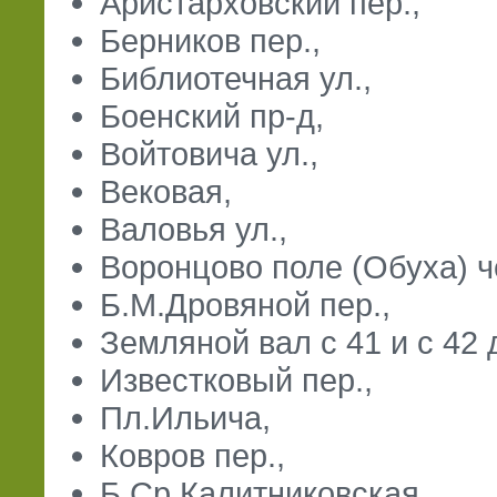
Аристарховский пер.,
Берников пер.,
Библиотечная ул.,
Боенский пр-д,
Войтовича ул.,
Вековая,
Валовья ул.,
Воронцово поле (Обуха) ч
Б.М.Дровяной пер.,
Земляной вал с 41 и с 42 
Известковый пер.,
Пл.Ильича,
Ковров пер.,
Б.Ср.Калитниковская,